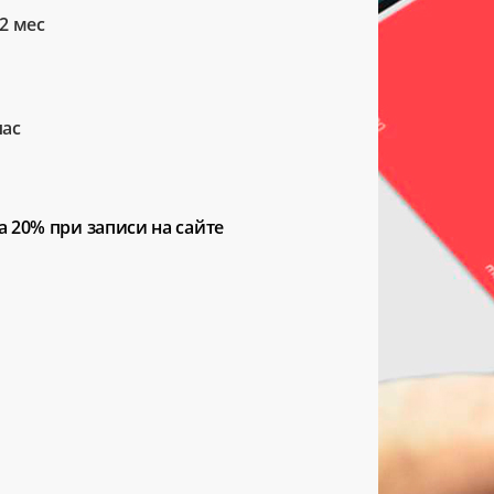
2 мес
час
а 20%
при записи на сайте