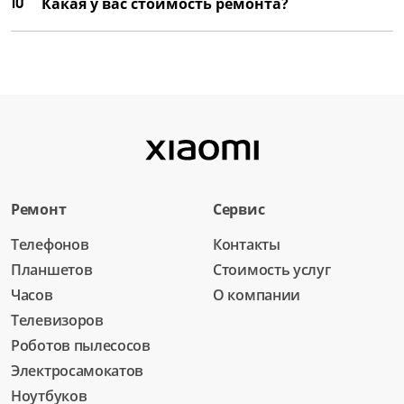
10
Какая у вас стоимость ремонта?
1400 руб
от 45 мин
Установка уплотнителей
1080 руб
от 45 мин
Замена солевого бака
1890 руб
Ремонт
Сервис
от 1 час
Телефонов
Контакты
Планшетов
Стоимость услуг
Замена водоприемника
Часов
О компании
2250 руб
Телевизоров
от 1 час
Роботов пылесосов
Электросамокатов
Замена пускового конденсатора
1400 руб
Ноутбуков