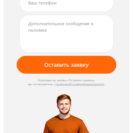
1710 руб
от 1,5 час
Чистка разбрызгивателя
900 руб
от 45 мин
Ремонт дозатора
Оставить заявку
1260 руб
от 1 час
Нажимая на кнопку «Оставить заявку»,
вы соглашаетесь с
политикой конфиденциальности
.
Замена термостата
1530 руб
от 45 мин
Ремонт панели управления
2430 руб