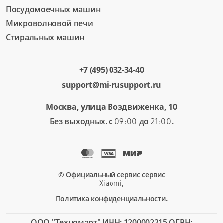
Посудомоечных машин
от 1 час
Микроволновой печи
Замена держателей роликов
Стиральных машин
900 руб
от 45 мин
+7 (495) 032-34-40
support@mi-rusupport.ru
Замена сетевого кабеля
1080 руб
Москва, улица Воздвиженка, 10
от 30 мин
Без выходных. с
до
.
09:00
21:00
Замена аквасенсора
1890 руб
от 1 час
© Официальный сервис сервис
Xiaomi,
Замена кнопок
.
Политика конфиденциальности
900 руб
от 45 мин
ООО "Техномарт" ИНН: 1200002215 ОГРН: