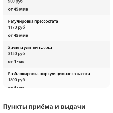
900 руб
от 45 мин
Регулировка прессостата
1170 руб
от 45 мин
Замена улитки насоса
3150 руб
от 1 час
Разблокировка циркуляционного насоса
1800 руб
от 1 час
Замена пружины двери
Пункты приёма и выдачи
1260 руб