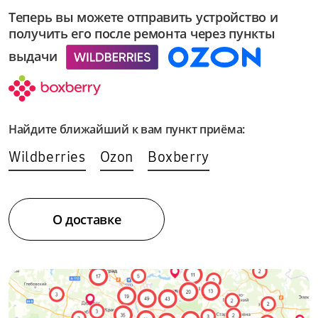
от 45 мин
Теперь вы можете отправить устройство и
получить его после ремонта через пункты
Замена проводки
Wildberries
1350 руб
Ozon
выдачи
от 45 мин
Boxberry
Замена роликов корзины
900 руб
Найдите ближайший к вам пункт приёма:
от 1 час
Wildberries
Ozon
Boxberry
Замена разбрызгивателя
810 руб
О доставке
от 1 час
Замена стакана поддона
1620 руб
от 30 мин