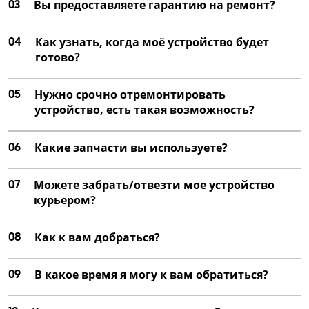
03
Вы предоставляете гарантию на ремонт?
Замена замка двери
1620 руб
04
Как узнать, когда моё устройство будет
готово?
от 45 мин
Замена теплообменника
05
Нужно срочно отремонтировать
2070 руб
устройство, есть такая возможность?
от 1 час
06
Какие запчасти вы используете?
Ремонт крепления двери
1080 руб
07
Можете забрать/отвезти мое устройство
курьером?
от 45 мин
Замена блока управления
08
Как к вам добраться?
2070 руб
от 1 час
09
В какое время я могу к вам обратиться?
Замена заливного клапана