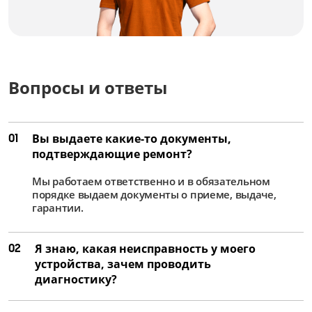
от 1,5 час
Чистка фильтра
1170 руб
от 30 мин
Вопросы и ответы
Ремонт Аквастоп
1800 руб
01
Вы выдаете какие-то документы,
от 1,5 час
подтверждающие ремонт?
Мы работаем ответственно и в обязательном
Замена циркуляционного насоса
порядке выдаем документы о приеме, выдаче,
2160 руб
гарантии.
от 45 мин
02
Я знаю, какая неисправность у моего
Замена сливного насоса
устройства, зачем проводить
1530 руб
диагностику?
от 1 час