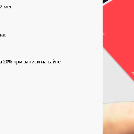
2 мес
час
а 20%
при записи на сайте