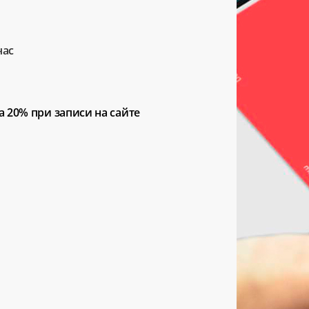
час
а 20%
при записи на сайте