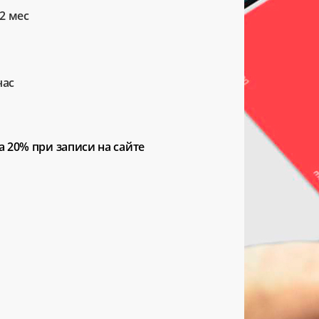
2 мес
час
а 20%
при записи на сайте